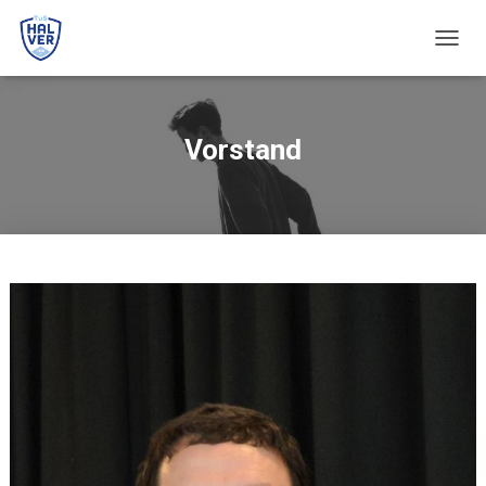
N
A
V
I
G
Vorstand
A
T
I
O
N
U
M
S
C
H
A
L
T
E
N