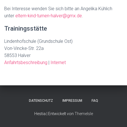
Bei Interesse wenden Sie sich bitte an Angelika Kühlich
unter
eltern-kind-turnen-halver@gmx.de
.
Trainingsstätte
Lindenhofschule (Grundschule Ost)
Von-Vincke-Str. 22a
58553 Halver
Anfahrtsbeschreibung
|
Internet
DATENSCHUTZ
IMPRESSUM
FAQ
Hestia | Entwickelt von
ThemeIsle