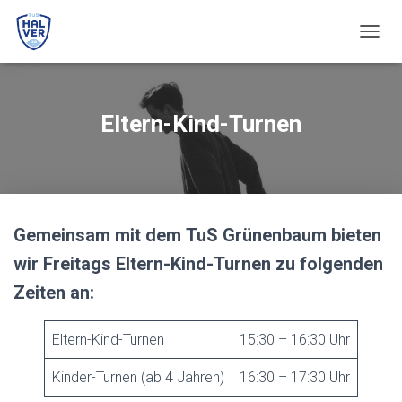
N
A
V
I
G
Eltern-Kind-Turnen
A
T
I
O
N
U
Gemeinsam mit dem TuS Grünenbaum bieten
M
S
wir Freitags Eltern-Kind-Turnen zu folgenden
C
H
Zeiten an:
A
L
T
Eltern-Kind-Turnen
15:30 – 16:30 Uhr
E
N
Kinder-Turnen (ab 4 Jahren)
16:30 – 17:30 Uhr